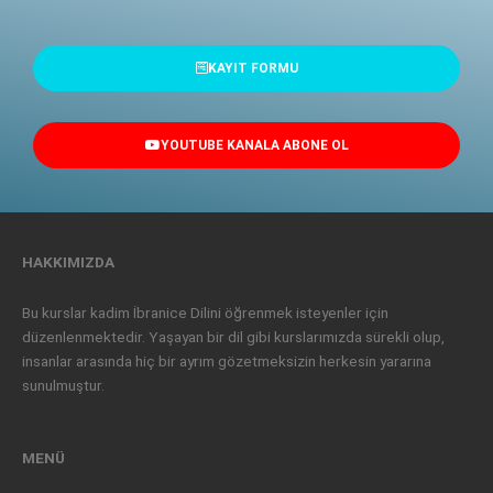
KAYIT FORMU
YOUTUBE KANALA ABONE OL
HAKKIMIZDA
Bu kurslar kadim İbranice Dilini öğrenmek isteyenler için
düzenlenmektedir. Yaşayan bir dil gibi kurslarımızda sürekli olup,
insanlar arasında hiç bir ayrım gözetmeksizin herkesin yararına
sunulmuştur.
MENÜ